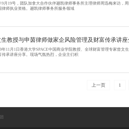
19年9月19号，团队加拿大合作伙伴逦凯律师事务所主理律师周迅梅来访
国律师执业资格。逦凯律师事务所服务领域
文生教授与申茵律师做家企风险管理及财富传承讲座
19年11月1日香港大学SPACE中国商业学院教授、全球财富管理专家曾文
富传承讲座分享。现场气氛热烈，企业主们积
上一页
1
团