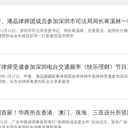
茵、潘晶律师团成员参加深圳市司法局局长蒋溪林一
19年2月12日，深圳市司法局党委书记、局长蒋溪林，党委委员、副局长
律师协会会长林昌炽等一行新春莅临华商所
茵律师受邀参加深圳电台交通频率《快乐理财》节目
19年2月27日，申茵、潘晶婚姻家事律师团首席律师申茵律师受邀参加
经验，从专业律师角度向听众分享家庭资
国首家！华商所在香港、澳门、珠海、三亚设分所搭
31日，广东华商律师事务所举行“律师跨域深度合作“启动仪式，宣布广东
这是全国首家同时布局粤港澳和海南