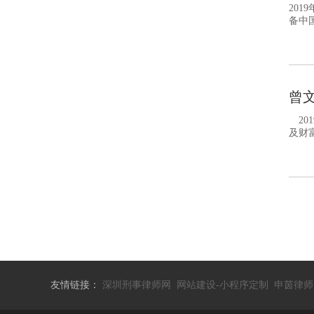
20
备中
曾
20
及财
友情链接：
深圳刑事律师网
网站建设-小程序定制
申茵律师