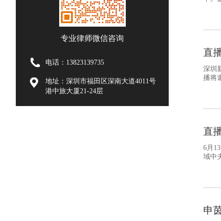
专业律师微信咨询
直
电话：13823139735
深圳新
播将
地址：深圳市福田区深南大道4011号
港中旅大厦21-24层
直播
6月
域中
申