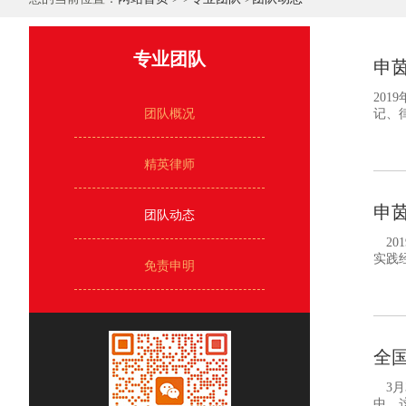
专业团队
申
20
团队概况
记、
精英律师
申
团队动态
20
实践
免责申明
全
3月
中。