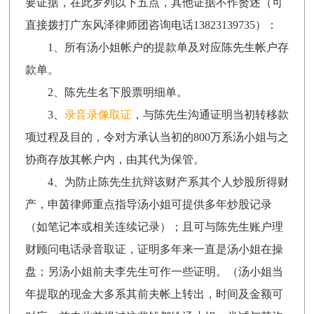
要证据，在此罗列以下五点，其他证据不作赘述（可
直接拨打广东风泽律师团咨询电话13823139735）：
1、所有汤小姐帐户的提款单及对应陈先生帐户存
款单。
2、陈先生名下股票明细单。
3、
录音录像取证
，与陈先生沟通证明当初转移款
项过程及目的，令对方承认当初的800万系汤小姐与之
协商存放其帐户内，由其代为保管。
4、为防止陈先生抗辩该财产系其个人炒股所得财
产，申茵律师重点指导汤小姐可提供多年炒股记录
（如笔记本或相关连续记录）；且可与陈先生账户理
财顾问电话录音取证，证明多年来一直是汤小姐在操
盘；另汤小姐前夫李先生可作一些证明。（汤小姐当
年提取的现金大多系其前夫帐上转出，时间及金额可