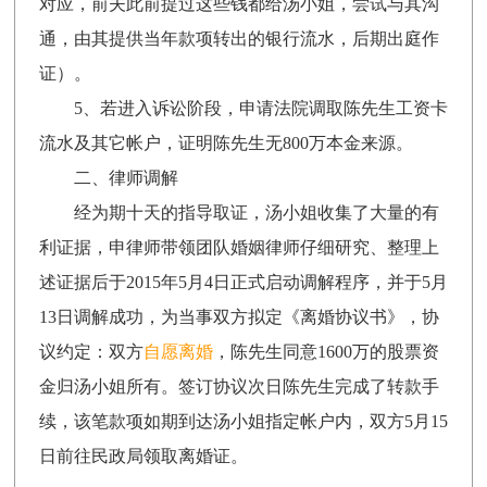
对应，前夫此前提过这些钱都给汤小姐，尝试与其沟
通，由其提供当年款项转出的银行流水，后期出庭作
证）。
5、若进入诉讼阶段，申请法院调取陈先生工资卡
流水及其它帐户，证明陈先生无800万本金来源。
二、律师调解
经为期十天的指导取证，汤小姐收集了大量的有
利证据，申律师带领团队婚姻律师仔细研究、整理上
述证据后于2015年5月4日正式启动调解程序，并于5月
13日调解成功，为当事双方拟定《离婚协议书》，协
议约定：双方
自愿离婚
，陈先生同意1600万的股票资
金归汤小姐所有。签订协议次日陈先生完成了转款手
续，该笔款项如期到达汤小姐指定帐户内，双方5月15
日前往民政局领取离婚证。