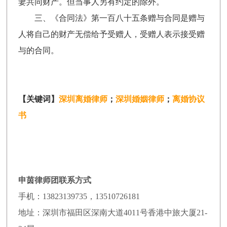
妻共同财产。但当事人另有约定的除外。
三、《合同法》第一百八十五条赠与合同是赠与
人将自己的财产无偿给予受赠人，受赠人表示接受赠
与的合同。
【关键词】
深圳离婚
律师
；
深圳
婚姻律师
；
离婚
协
议
书
申茵律师团联系方式
手机：13823139735，13510726181
地址：深圳市福田区深南大道4011号香港中旅大厦21-