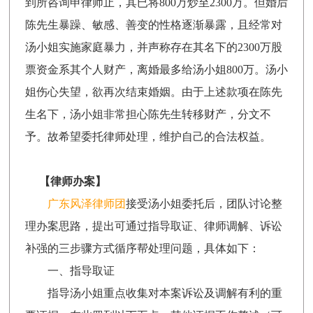
到所咨询申律师止，其已将800万炒至2300万。但婚后
陈先生暴躁、敏感、善变的性格逐渐暴露，且经常对
汤小姐实施家庭暴力，并声称存在其名下的2300万股
票资金系其个人财产，离婚最多给汤小姐800万。汤小
姐伤心失望，欲再次结束婚姻。由于上述款项在陈先
生名下，汤小姐非常担心陈先生转移财产，分文不
予。故希望委托律师处理，维护自己的合法权益。
【律师办案】
广东风泽律师团
接受汤小姐委托后，团队讨论整
理办案思路，提出可通过指导取证、律师调解、诉讼
补强的三步骤方式循序帮处理问题，具体如下：
一、指导取证
指导汤小姐重点收集对本案诉讼及调解有利的重