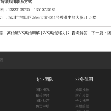
申茵律师团联系方式
机：13823139735，13510726181
址：深圳市福田区深南大道4011号香港中旅大厦21-24层
篇：
离婚证VS离婚调解书VS离婚判决书 | 咨询解答
下一篇：
团
专业团队
业务范围
团队概况
婚姻挽救
精英律师
财产分割
团队动态
子女抚养
免责申明
离婚赔偿