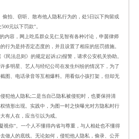
偷拍、窃听、散布他人隐私行为的，处5日以下拘留或
500元以下罚款”。
的内容，网上吃瓜群众见仁见智有各种讨论，申茵律师
法的行为是持否定态度的，并且设置了相应的惩罚措施。
《民法总则》的规定起诉;(2)报警，请求公安机关协助。
许多明星、艺人与经纪公司在发生纠纷的情况下，为了
信截图、电话录音等互相爆料。用看似小孩打架，但却无
犯他人隐私;二是当自己隐私被侵犯时，也要保持清
侵权情形出现。实践中，为图一时之快曝光对方隐私时行
的大有人在，应当引以为戒。
会凝视你”。一个人不懂得内省与尊重，与人相处也不懂得
失去做人的底线。无论如何，侵犯他人隐私，偷录、公开