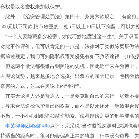
隐私权是以名誉权来加以保护。
此外，《治安管理处罚法》第四十二条第六款规定：“有偷窥、
500元以下罚款;情节较重的，处5日以上10日以下拘留，可以并处
“一个人要隐藏多少秘密，才能巧妙地度过这一生”。关于录音
团对此不作评价，但可以肯定的一点是，法律对于类似陈奕辰做
据前述规定，我们可知隐私权遭受侵犯有如下救济途径：(1)依据
但这两个做法都很难占到舆论的先机，因此近年来在微博上，
抢占舆论优势，越来越多地会选择挂出双方的聊天记录，包括微
可奈何的方式，达成在舆论上的“平衡”。
其实无论名人还是普通人，一是要克制自己的言行，尽量不要侵
醒，寻求合法途径保护自己的权益，而不是以牙还牙，导致混合
为不当，一不小心触犯诸如敲诈勒索、侮辱诽谤之类的刑事罪名
申茵律师团婚姻律师
点评：尼采说“当你凝视深渊时,深渊也
保持适当的距离时，很可能会偏离正常的轨道，行事没有边界，