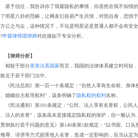
基于信任，我告诉你了我最隐私的事情，你居然在我不知情的情
出了明星八卦的范畴，让网友们容易产生共情，对照自身，恐惧
对方公之与众，这种情况下，不论是明星还是普通人都不会有安
?
申茵律师团律师
对此做如下专业分析。
【律师分析】
相较于部分
英美法系国家
而言，我国的法律体系建立时间短
容散见于若干部门法中。
《民法总则》第一百一十条规定：“自然人享有生命权、身体权
权、婚姻自主权等权利”，该条明确了
隐私权的权利
名称。
《民法通则》第101条规定：“公民、法人享有名誉权，公民
民、法人的名誉”，该条虽未直接规定隐私权的保护，但一般认为
于贯彻执行若干问题的意见》第140条第1款规定：“以书面、口
用侮辱、诽谤等方式损害他人名誉，造成一定影响的，应当认定