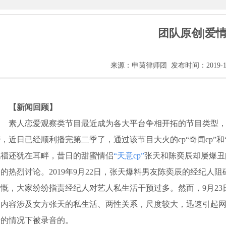
团队原创|爱
来源：申茵律师团 发布时间：2019-12-
【新闻回顾】
素人恋爱观察类节目最近成为各大平台争相开拓的节目类型，
，近日已经顺利播完第二季了，通过该节目大火的cp“奇闻cp”
祝福还犹在耳畔，昔日的甜蜜情侣
“天意cp”
张天和陈奕辰却屡爆丑
众的热烈讨论。2019年9月22日，张天爆料男友陈奕辰的经纪
愤慨，大家纷纷指责经纪人对艺人私生活干预过多。然而，9月2
为内容涉及女方张天的私生活、两性关系，尺度较大，迅速引起
情的情况下被录音的。