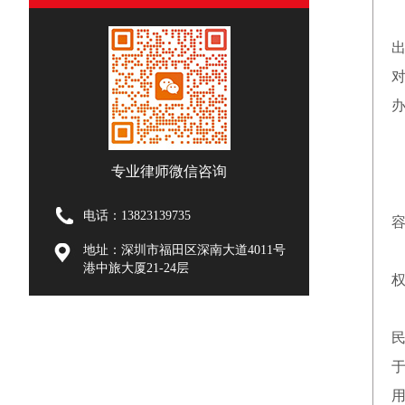
办
专业律师微信咨询
电话：13823139735
地址：深圳市福田区深南大道4011号
港中旅大厦21-24层