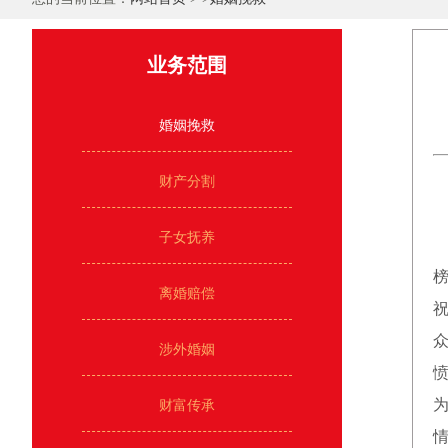
业务范围
婚姻挽救
财产分割
子女抚养
榜
离婚赔偿
涉外婚姻
财富传承