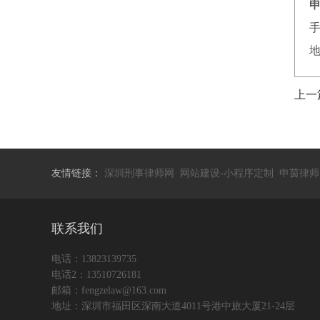
手
地
上一
友情链接：
深圳刑事律师网
网站建设-小程序定制
申茵律师
联系我们
电话：13823139735
电话2：13510726181
邮箱：fengzelaw@163.com
地址：深圳市福田区深南大道4011号港中旅大厦21-24层