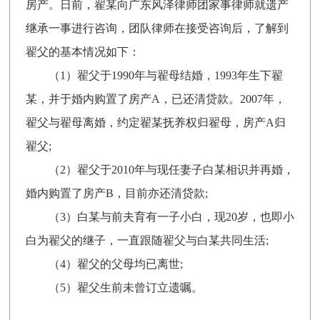
房产。日前，翟某向广东风泽律师团家事律师就遗产
继承一事进行咨询，团队律师在接受咨询后，了解到
翟父的基本情况如下：
（1）翟父于1990年与翟母结婚，1993年生下翟
某，并于婚内购置了房产A，已还清贷款。2007年，
翟父与翟母离婚，约定翟某抚养权归翟母，房产A归
翟父;
（2）翟父于2010年与现任妻子白某相识并再婚，
婚内购置了房产B，目前亦还清贷款;
（3）白某与前夫育有一子小白，现20岁，也即小
白为翟父的继子，一直跟随翟父与白某共同生活;
（4）翟父的父母均已离世;
（5）翟父生前未曾订立遗嘱。