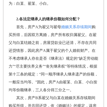
为：白某、翟某、小白。
2.各法定继承人的继承份额如何分配？
首先，房产A为翟父与翟母
婚姻关系存续期间
购
买所得，后因双方离婚，房产所有权归属翟父。在翟
父与白某结婚之前，房屋贷款业已还清，不存在共同
还贷情形，因此房产A属于翟父的个人婚前财产。在
不考虑继承人存在是否《继承法》规定的“缺乏劳动能
力”“尽主要扶养义务”“丧失继承权”等特殊情况，根据
第十三条的规定：“同一顺序继承人继承遗产的份额，
一般应当均等。”因此，房产A由翟某、白某、小白按
均等份额继承，三人各分得三分之一。
其次，房产B系翟父与白某在婚姻关系存续期间
购买所得，并共同还贷，依《婚姻法》的规定，该房