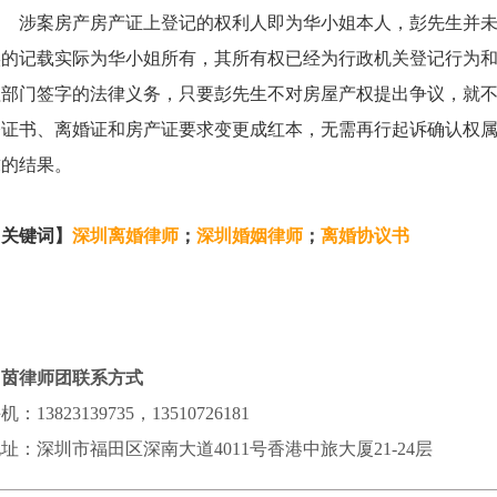
涉案房产房产证上登记的权利人即为华小姐本人，彭先生并未
实的记载实际为华小姐所有，其所有权已经为行政机关登记行为
理部门签字的法律义务，只要彭先生不对房屋产权提出争议，就
公证书、离婚证和房产证要求变更成红本，无需再行起诉确认权
求的结果。
【关键词】
深圳离婚
律师
；
深圳
婚姻律师
；
离婚
协
议书
申茵律师团联系方式
机：13823139735，13510726181
址：深圳市福田区深南大道4011号香港中旅大厦21-24层