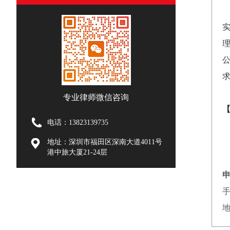
专业律师微信咨询
电话：13823139735
地址：深圳市福田区深南大道4011号
港中旅大厦21-24层
手
地