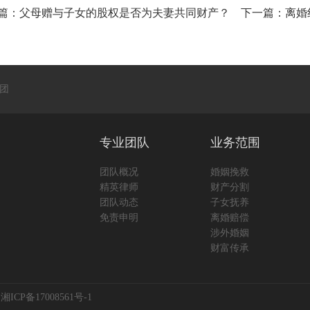
篇：
父母赠与子女的股权是否为夫妻共同财产？
下一篇：
离婚
团
专业团队
业务范围
团队概况
婚姻挽救
精英律师
财产分割
团队动态
子女抚养
免责申明
离婚赔偿
涉外婚姻
财富传承
：
湘ICP备17008561号-1