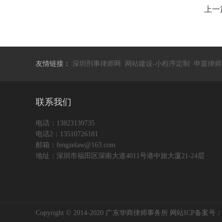
上一
友情链接：
深圳刑事律师网
网站建设-小程序定制
申茵律师
联系我们
电话：13823139735
电话2：13510726181
邮箱：fengzelaw@163.com
地址：深圳市福田区深南大道4011号港中旅大厦21-24层
Copyright © 2014-2020 广东华商律师事务所 网站ICP备案号