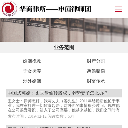
业务范围
婚姻挽救
财产分割
子女抚养
离婚赔偿
涉外婚姻
财富传承
中国式离婚：丈夫偷偷转股权，弱势妻子怎么办？
王女士：律师您好，我与丈夫（姜先生）2011年结婚后他忙于事
业，我在家打理一切饮食起居，对外面的事情很少过问。现在他
在公司很受赏识，进入了公司高层，他越来越忙，我们之间时有
发布时间：2019-12-12 阅读次数：604