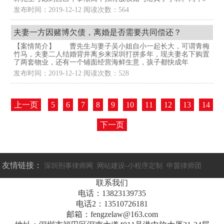
发布时间：2019-12-12 阅读次数：564
夫妻一方因赌博欠债，离婚是否需要共同偿还？
【案情简介】 曹先生与妻子吴小姐自小一起长大，可谓青梅
竹马，夫妻二人结婚背井离乡来深圳打拼多年，现夫妻名下购置
了两套物业，还有一个铺面经营海鲜生意，孩子都快成年
发布时间：2019-12-12 阅读次数：528
上一页
5
6
7
8
9
10
11
12
13
14
下一页
友情链接：
深圳刑事律师网
网站建设-小程序定制
申茵律师团
联系我们
电话：13823139735
电话2：13510726181
邮箱：fengzelaw@163.com