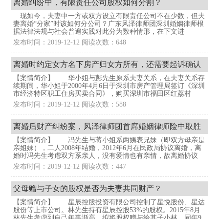
离婚纠纷中，有限责任公司股权如何分割？
现如今，夫妻中一方或双方设立有限责任公司不在少数，但夫
妻离婚“分家”时该如何分公司？广东风泽律师团深圳婚姻律师根
据法律法规与社会普遍实践对此分为数种情形，在下文进
发布时间：2019-12-12 阅读次数：648
离婚时约定女方名下房产归女方所有，还需要起诉确认
【案情简介】 华小姐与彭先生原系夫妻关系，在夫妻关系存
权属吗？
续期间，华小姐于2000年4月6日于深圳市房产管理局签订《深圳
市经济特区职工住房买卖合同》，购买深圳市福田区红荔村
发布时间：2019-12-12 阅读次数：588
离婚后财产纠纷案，风泽律师团首席婚姻律师险中取胜
【案情简介】 冯先生与蒋小姐系两姨表兄妹（即双方母亲是
巧周旋
亲姐妹），二人2008年结婚，2012年6月在民政局协议离婚，离
婚时冯先生考虑双方系亲人，没有爱情也有亲情，故离婚协议
发布时间：2019-12-12 阅读次数：447
父母赠与子女的股权是否为夫妻共同财产？
【案情简介】 星辰控股投资有限公司控制了星悦股份、星达
股份等上市公司。林先生持有星辰控股53%的股权。2015年8月
林先生考虑到自己年事渐高，拟将股权赠与给其子小林。同年9